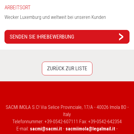
ARBEITSORT
Wecker Luxemburg und weltweit bei unseren Kunden
SENDEN SIE IHRE
BEWERBUNG
ZURÜCK ZUR LISTE
SACMI IMOLA S.C! Via Selice Provinciale, 17/A - 40026 Imola BO -
Italy
Telefonnummer: +39-0542-607111 Fax: +39-0542-642354
E-mail:
sacmi@sacmi.it
-
sacmiimola@legalmail.it
-