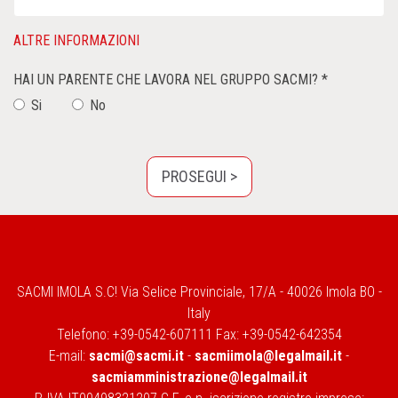
ALTRE INFORMAZIONI
HAI UN PARENTE CHE LAVORA NEL GRUPPO SACMI? *
Si
No
SACMI IMOLA S.C! Via Selice Provinciale, 17/A - 40026 Imola BO -
Italy
Telefono: +39-0542-607111 Fax: +39-0542-642354
E-mail:
sacmi@sacmi.it
-
sacmiimola@legalmail.it
-
sacmiamministrazione@legalmail.it