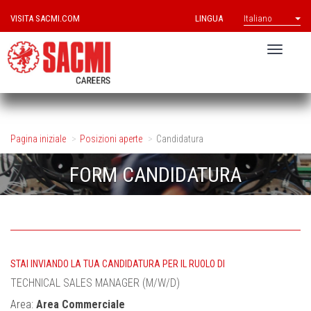
VISITA SACMI.COM
LINGUA
Italiano
Pagina iniziale
Posizioni aperte
Candidatura
FORM CANDIDATURA
STAI INVIANDO LA TUA CANDIDATURA PER IL RUOLO DI
TECHNICAL SALES MANAGER (M/W/D)
Area:
Area Commerciale