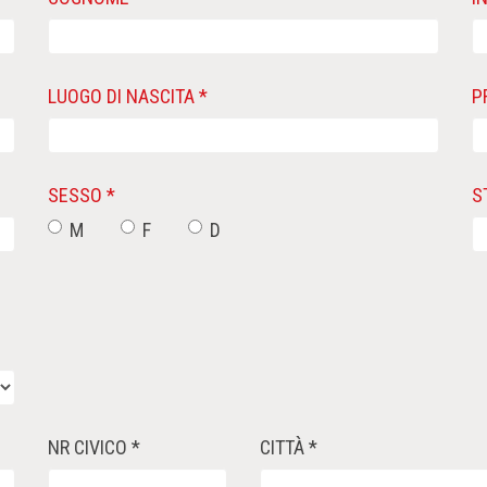
LUOGO DI NASCITA *
P
SESSO *
S
M
F
D
NR CIVICO *
CITTÀ *