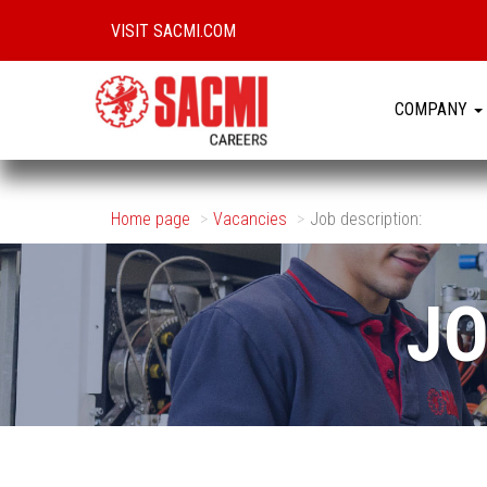
VISIT SACMI.COM
COMPANY
Home page
Vacancies
Job description:
JO