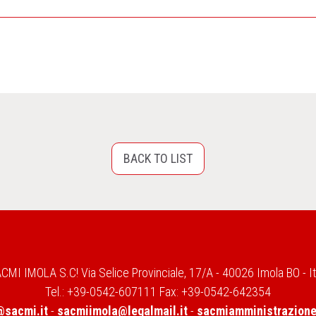
BACK TO LIST
CMI IMOLA S.C! Via Selice Provinciale, 17/A - 40026 Imola BO - It
Tel.: +39-0542-607111 Fax: +39-0542-642354
sacmi.it
-
sacmiimola@legalmail.it
-
sacmiamministrazione