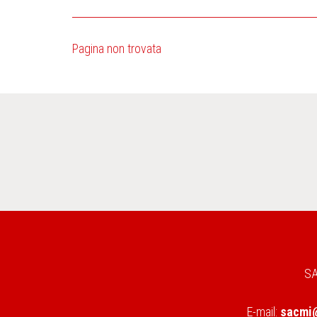
Pagina non trovata
SA
E-mail:
sacmi@