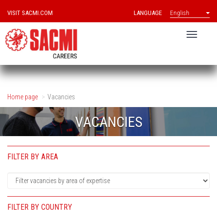
VISIT SACMI.COM
LANGUAGE
English
Home page
Vacancies
VACANCIES
FILTER BY AREA
FILTER BY COUNTRY