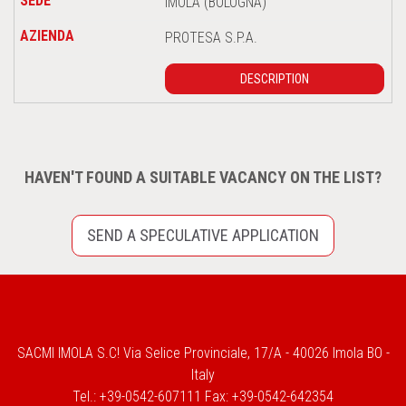
IMOLA (BOLOGNA)
PROTESA S.P.A.
DESCRIPTION
HAVEN'T FOUND A SUITABLE VACANCY ON THE LIST?
SEND A SPECULATIVE APPLICATION
SACMI IMOLA S.C! Via Selice Provinciale, 17/A - 40026 Imola BO -
Italy
Tel.: +39-0542-607111 Fax: +39-0542-642354