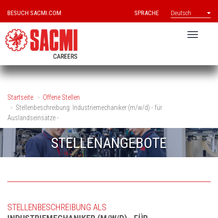
BESUCH SACMI.COM
SPRACHE
Deutsch
Startseite
Offene Stellen
Stellenbeschreibung: Industriemechaniker (m/w/d) - für
Auslandseinsätze -
STELLENANGEBOTE
STELLENBESCHREIBUNG ALS